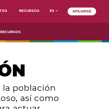
TOS
RECURSOS
ES
AFILIARSE
AFILIA
RECURSOS
IÓN
 la población
rzoso, así como
ra actuar.