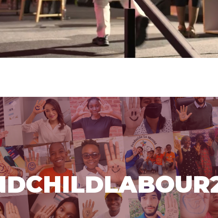
Mut
NDCHILDLABOUR2