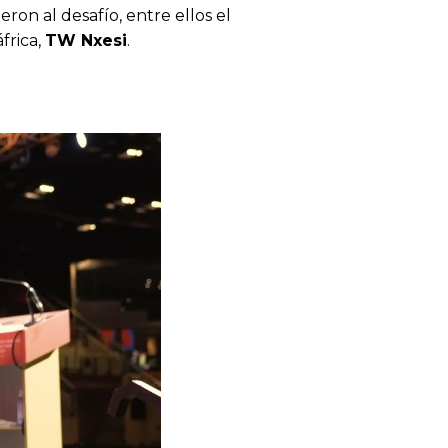
on al desafío, entre ellos el
frica,
TW Nxesi
.