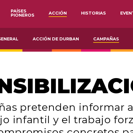
PAÍSES
ACCIÓN
HISTORIAS
EVEN
PIONEROS
RESUMEN
GENERAL
ACCIÓN
ATION
DE
DURBAN
GENERAL
ACCIÓN DE DURBAN
CAMPAÑAS
CAMPAÑAS
RECURSOS
NSIBILIZAC
as pretenden informar a
jo infantil y el trabajo fo
ompromisos concretos pa