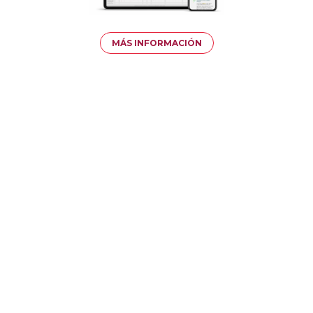
MÁS INFORMACIÓN
LLAMAMIENTO A LA ACCIÓN DE DURBAN
Profundice en el Llamamiento a la
Acción de Durban para explorar formas
de erradicar el trabajo infantil a través
de las lecciones aprendidas y los datos